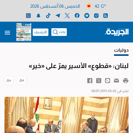
42 C°
الخميس 06 أغسطس 2026
بحث
الارشيف
دوليات
لبنان: «قطوع» الأسير يمرّ على «خير»
نشر في 02-03-2013 | 00:01