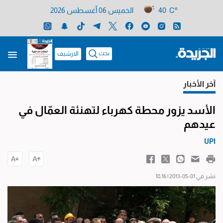
40 C°
الخميس 06 أغسطس 2026
بحث
الارشيف
آخر الأخبار
الأسد يزور محطة كهرباء لتهنئة العمّال في
عيدهم
UPI
نشر في 01-05-2013 | 18:16