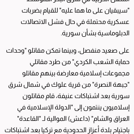
"سيبقيان على ما هما عليه" للقيام بضربات
عسكرية محتملة في حال فشل الاتصالات
الدبلوماسية بشأن سورية.
على صعيد منفصل، وبينما تمكن مقاتلو "وحدات
حماية الشعب الكردي" من طرد مقاتلي
مجموعات إسلامية معارضة بينهم مقاتلو
"جبهة النصرة" من قرية علوك في شمال شرق
سورية بعد اشتباكات عنيفة، قام مقاتلون
إسلاميون ينتمون إلى "الدولة الإسلامية في
العراق والشام" (داعش) الموالية لـ "القاعدة"
باجتياح بلدة أعزاز الحدودية مع تركيا بعد اشتباكات