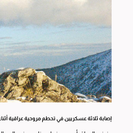
إصابة ثلاثة عسكريين في تحطم مروحية عراقية أثناء 