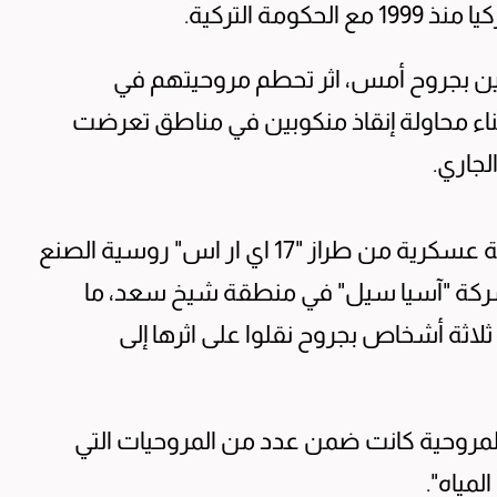
مة التركية.
ين بجروح أمس، اثر تحطم مروحيتهم في
ء محاولة إنقاذ منكوبين في مناطق تعرضت
لجاري.
وأوضح نقيب في الجيش العراقي أن "مروحية عسكرية من طراز "17 اي ار اس" روسية الصنع
شركة "آسيا سيل" في منطقة شيخ سعد، ما
اثة أشخاص بجروح نقلوا على اثرها إلى
المروحية كانت ضمن عدد من المروحيات التي
مياه".