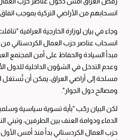
رفض العراق أمس دخول عناصر حزب العمال ال
انسحابهم من الأراضي التركية بموجب اتفاق أب
وجاء في بيان لوزارة الخارجية العراقية "تناقل
انسحاب عناصر حزب العمال الكردستاني من تركي
مبدأ السيادة والحفاظ على أمن المجتمع العرا
وعدم التدخل في الشؤون الداخلية للدول الأ
مسلحة إلى أراضي العراق، يمكن أن تُستغل ل
ومصالح دول الجوار".
لكن البيان رحّب "بأية تسوية سياسية وسلمية
الدماء ودوامة العنف بين الطرفين، وتبني النه
حزب العمال الكردستاني بدأ منذ أمس الأول