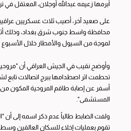
أبرمها زعيمه عبدالله أوجلان، المعتقل في تركيا منذ 1999 مع الحكو
على صعيد آخر، أصيب ثلاث عسكريين عراقي
محافظة واسط جنوب شرق بغداد، وذلك أثنا
لموجة من السيول والأمطار خلال الأسبوع ا
تحطمت اثر اصطدامها ببرج اتصالات تابع ل
أسفر عن إصابة طاقم المروحية المكون من ثل
المستشفى".
ولفت الضابط طالباً عدم ذكر اسمه إلى أن "
تقوم بعمليات إخلاء للسكان العالقين وسط ال