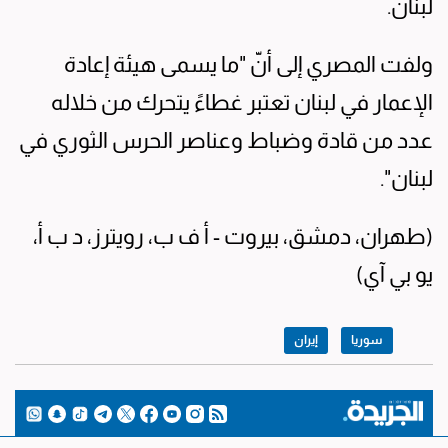
لبنان.
ولفت المصري إلى أنّ "ما يسمى هيئة إعادة
الإعمار في لبنان تعتبر غطاءً يتحرك من خلاله
عدد من قادة وضباط وعناصر الحرس الثوري في
لبنان".
(طهران، دمشق، بيروت - أ ف ب، رويترز، د ب أ،
يو بي آي)
سوريا
إيران