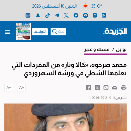
35 C°
الاثنين 10 أغسطس 2026
بحث
الارشيف
توابل
/ مسك و عنبر
محمد صرخوه: «كالا ونار» من المفردات التي
تعلمها الشطي في ورشة السهروردي
نشر في 11-10-2012 | 00:01