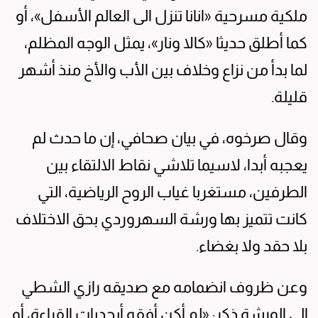
ملكية مسرحية «انانا تنزل الى العالم الأسفل»، أو
كما أطلق حديثا «كالا ونار»، يمثل الوجه المظلم،
لما بدأ من نزاع وخلاف بين الأب والأخ منذ أشهر
قليلة.
وقال صرخوه، في بيان صحافي، إن ما حدث لم
يعجبه أبدا، لاسيما تلاشي نقاط الالتقاء بين
الطرفين، مستغربا غياب الروح الرياضية، التي
كانت تتميز بها ورشة السهروردي بحق الاختلاف
بلا حقد ولا بغضاء.
وعن ظروف انضمامه مع صديقه رازي الشطي
إلى الورشة ذكر: «لم أكن أفقه أبجديات القراءة، أو