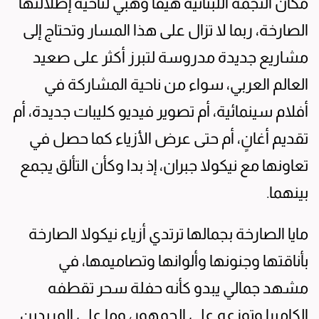
مكان النجمة اللبنانية هيفا وهبي لناحية إطلالتها
الصارخة، ربما لا تزال على هذا المسار وتحتاج إلى
مشاريع جديدة مدروسة لتبرز أكثر على صعيد
العالم العربي، سواء من ناحية المشاركة في
أفلام سينمائية، أم تصوير فيديو كليبات جديدة، أم
تقديم أغانٍ، أم حتى عرض الأزياء كما حصل في
تعاونها مع نيكولا جبران، إذ بدا وكأن التألق يجمع
بينهما.
مايا الصارخة بجمالها ترتدي أزياء نيكولا الصارخة
بأناقتها وجنونها وألوانها وتصاميمها، في
مشهد جمالي يبدو كأنه حفلة سحر تقطفه
الكاميرا وتوزعه على الجمهور، وما على المريدين