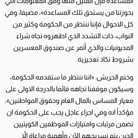
المساعدة فإن القليل منها وفق المعلومات التي
بحوزتنا من يستحق تلك المساعدة»، مضيفا، وفي
كل الاحوال فإننا ننتظر من الحكومة وكثير من
النواب، ذات التشدد الذي اظهروه تجاه شراء
المديونيات والذي أثمر عن صندوق المعسرين
بشروط تكاد تعجيزية.
وختم الحربش: «اننا ننتظر ما ستقدمه الحكومة،
وسيكون موقفنا تجاهه قائما بالدرجة الاولى على
معيار المساس بالمال العام وحقوق المواطنين»،
مؤكداً انه وفي اجراء عاجل يجب على الحكومة ان
تضمن مرتبات وامتيازات الموظفين الكويتيين
الذين يتم تسريحهم الآن وأهمية مراعاة الاّ