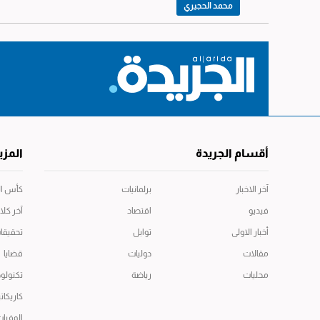
محمد الحجيري
أقسام الجريدة
المزي
آخر الاخبار
برلمانيات
كأس العال
فيديو
اقتصاد
آخر كلا
أخبار الاولى
توابل
تحقيقا
مقالات
دوليات
قضايا
محليات
رياضة
تكنولوج
كاريكاتي
الوفيا