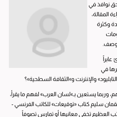
حق نوافذ في
ة المقالة،
ة وكثرة
ومات
لوصف.
عابراً
رها في
بليود» والإنترنت و»الثقافة السطحية»؟
، وربما يستعين بـ»لسان العرب» لفهم ما يقرأ،
قمان سليم كتاب «توقيعات» للكاتب الفرنسي -
تب العظيم تخفي معانيها أو تمارس تصوفاً