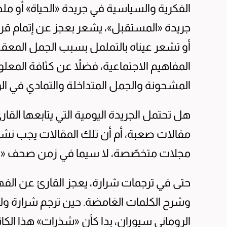
الفكرية والسياسية في جريدة «الحياة» أو مل
جريدة «المستقبل»، يشعر بعجز عن إتمام قراء
أو تشعر عيناه بالتململ بسبب الجمل المعقد
المفاهيم الاجتماعية، فضلاً عن كثافة المعل
المشحونة والجمل المتداخلة والتمادي في ا
هل تحتمل الجريدة اليومية التي يتابعها القارئ 
مقالات صعبة، أم أن تلك المقالات يجب نش
مجلات متخصّصة، لا سيما في زمن صحف «التا
حتى في ترجمات شرارة، يعجز القارئ عن الفهم
وشرح الكلمات الغامضة. حين ترجم شرارة ول
الروماني سيوران، بدا كأن «شذرات» هذا الكا