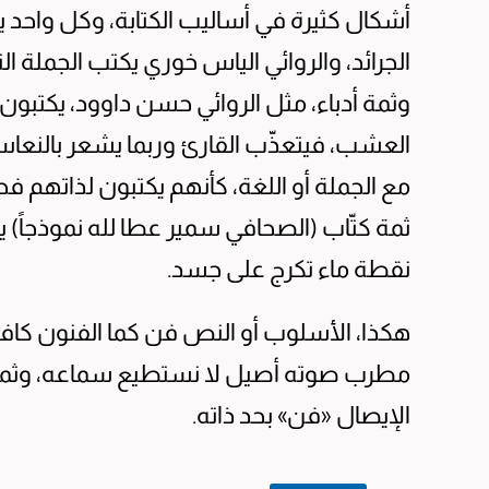
أشكال كثيرة في أساليب الكتابة، وكل واحد يخت
الجرائد، والروائي الياس خوري يكتب الجملة ال
وثمة أدباء، مثل الروائي حسن داوود، يكتبون ا
العشب، فيتعذّب القارئ وربما يشعر بالنع
مع الجملة أو اللغة، كأنهم يكتبون لذاتهم ف
ثمة كتّاب (الصحافي سمير عطا لله نموذجاً) ي
نقطة ماء تكرج على جسد.
هكذا، الأسلوب أو النص فن كما الفنون كافة،
مطرب صوته أصيل لا نستطيع سماعه، وثمة كات
الإيصال «فن» بحد ذاته.