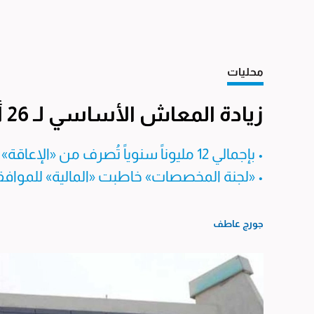
محليات
زيادة المعاش الأساسي لـ 26 ألف معاق 50 ديناراً شهرياً
• بإجمالي 12 مليوناً سنوياً تُصرف من «الإعاقة» و«التأمينات»
• «لجنة المخصصات» خاطبت «المالية» للموافقة
جورج عاطف