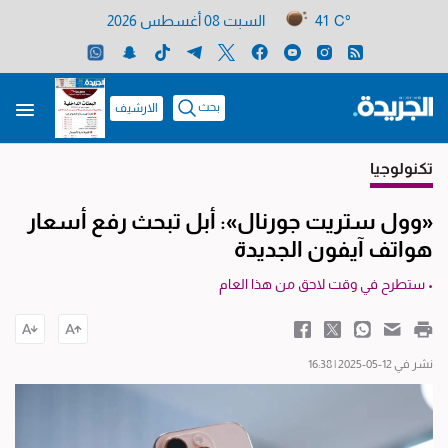
41 C°
السبت 08 أغسطس 2026
بحث
الارشيف
تكنولوجيا
«وول ستريت جورنال»: أبل تبحث رفع أسعار
هواتف آيفون الجديدة
• ستطرح في وقت لاحق من هذا العام
نشر في 12-05-2025 | 16:38