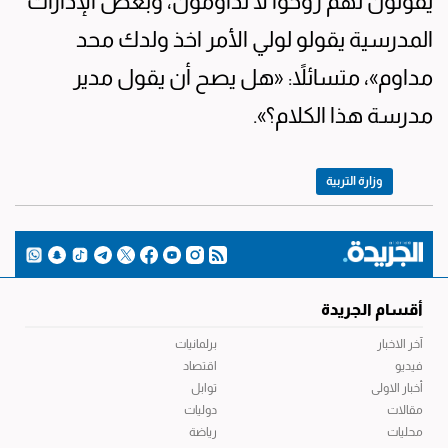
يقولون لهم روحوا لا تداومون، وبعض الإدارات
المدرسية يقولو لولي الأمر اخذ ولدك محد
مداوم»، متسائلاً: «هل يصح أن يقول مدير
مدرسة هذا الكلام؟».
وزارة التربية
أقسام الجريدة
آخر الاخبار
برلمانيات
فيديو
اقتصاد
أخبار الاولى
توابل
مقالات
دوليات
محليات
رياضة