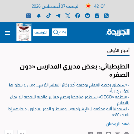
42 C°
الجمعة 07 أغسطس 2026
بحث
الارشيف
أخبار الأولى
الطبطبائي: بعض مديري المدارس «دون
الصفر»
• «سنطبّق رخصة المعلم بوصفه أحد ركائز التعليم الأربع... ومن لا يتجاوزها
يُحوَّل إدارياً»
• منظمة «OECD» ستطور مناهجنا وتضع معايير عالمية للرخصة للارتقاء
بالتعليم
• استحدثنا آلية محكمة لـ «الإشرافية»... ومنتظرو الدور يعادلون درجاتهم إذا
بلغت 80%
فهد الرمضان