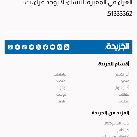
العزاء في المقبرة، النساء: لا يوجد عزاء، ت:
51333362.
أقسام الجريدة
آخر الاخبار
برلمانيات
فيديو
اقتصاد
أخبار الاولى
توابل
مقالات
دوليات
محليات
رياضة
المزيد من الجريدة
كأس العالم 2026
آخر كلام
تحقيقات و دراسات