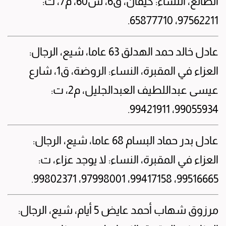
الصانع، النساء: كيفان، ق6، ش60، م7، ت:
97562211، 65877710.
عادل خالد حمد الهدلق 63 عاما، شيع، الرجال:
العزاء في المقبرة، النساء: الروضة، ق1، شارع
عيسى عبداللطيف العبدالجليل، م2، ت:
99055934، 99421911.
عادل بدر حماد البسام 68 عاما، شيع، الرجال:
العزاء في المقبرة، النساء: لا يوجد عزاء، ت:
99516665، 99417158، 97998001، 99802371.
مرزوق شهاب أحمد عايض 5 أيام، شيع، الرجال: