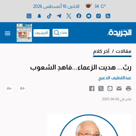
34 C°
الاثنين 10 أغسطس 2026
بحث
الارشيف
مقالات
/ آخر كلام
ربِّ... هديت الزعماء...فاهدِ الشعوب
عبداللطيف الدعيج
نشر في 08-04-2025