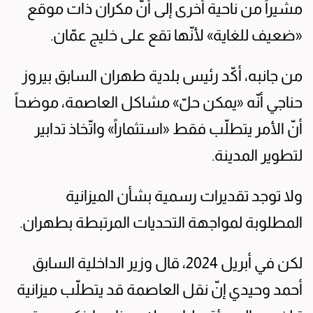
مشيراً من ناحية أخرى إلى أنّ مكران ذات موقع
«ضعيف للغاية» لأنّها تقع على خليج عمّان.
من جانبه، أكّد رئيس بلدية طهران السابق بيروز
حناجي أنّه «يمكن حلّ» مشاكل العاصمة، موضحاً
أنّ الأمر يتطلّب فقط «استثماراً» واتّخاذ تدابير
لتطوير المدينة.
ولا توجد تقديرات رسمية بشأن الميزانية
المطلوبة لمواجهة التحديات المرتبطة بطهران.
لكن في أبريل 2024، قال وزير الداخلية السابق
أحمد وحيدي إنّ نقل العاصمة قد يتطلّب ميزانية