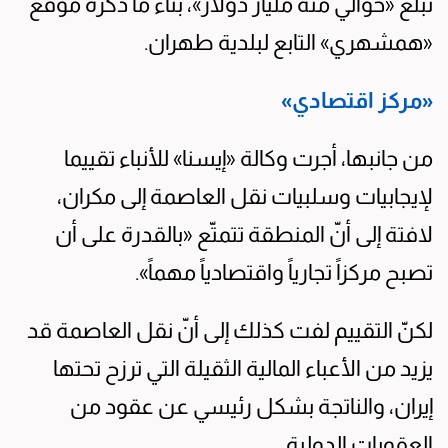
تبلغ «حوالي مئة مليار دولار»، بناء ما ذكره موقع
«همشهري» التابع لبلدية طهران.
«مركز اقتصادي»
من جانبها، أجرت وكالة «إيسنا» للأنباء تقييما
لإيجابيات وسلبيات نقل العاصمة إلى مكران،
لافتة إلى أنّ المنطقة تتمتّع «بالقدرة على أن
تصبح مركزاً تجارياً واقتصادياً مهماً».
لكنّ التقييم لفت كذلك إلى أنّ نقل العاصمة قد
يزيد من الأعباء المالية الثقيلة التي ترزح تحتها
إيران، والناتجة بشكل رئيسي عن عقود من
العقوبات الدولية.