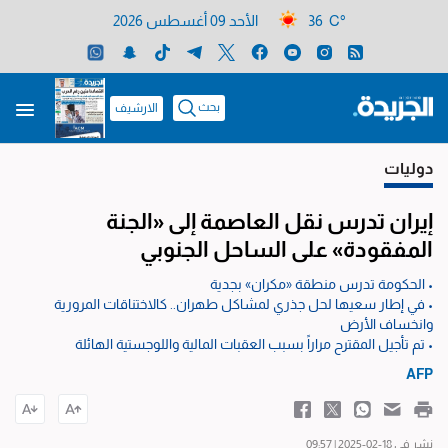
36 C°
الأحد 09 أغسطس 2026
بحث
الارشيف
دوليات
إيران تدرس نقل العاصمة إلى «الجنة
المفقودة» على الساحل الجنوبي
• الحكومة تدرس منطقة «مكران» بجدية
• في إطار سعيها لحل جذري لمشاكل طهران.. كالاختناقات المرورية
وانخساف الأرض
• تم تأجيل المقترح مراراً بسبب العقبات المالية واللوجستية الهائلة
AFP
نشر في 18-02-2025 | 09:57