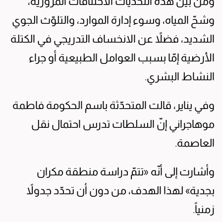
ومن بين هذه التحديات الاختناقات المرورية،
وشحّ المياه، وسوء إدارة الموارد، والتلوّث الجوي
الشديد، فضلاً عن الانخساف التدريجي في الكتلة
الأرضية إمّا بسبب العوامل الطبيعية أو جراء
النشاط البشري.
وفي يناير، قالت المتحدّثة باسم الحكومة فاطمة
موهاجراني إنّ السلطات تدرس احتمال نقل
العاصمة.
وأشارت إلى أنّه «تتمّ دراسة منطقة مكران
بجدية» لهذا الهدف، من دون أن تحدّد جدولاً
زمنياً.