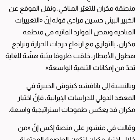
منطقة مكران للتغيّر المناخي. ونقل الموقع عن
الخبير البيئي حسين مرادي قوله إنّ «التغييرات
المناخية ونقص الموارد المائية في منطقة
مكران، بالتوازي مع ارتفاع درجات الحرارة وتراجع
هطول الأمطار، خلقت ظروفا بيئية هشّة للغاية
تحدّ من إمكانات التنمية الواسعة».
وبالنسبة إلى بانافشه كينوش الخبيرة في
المعهد الدولي للدراسات الإيرانية، فإنّ اختيار
مكران قد يعكس طموحات استراتيجية واسعة.
وقالت في منشور على منصة إكس إنّ «من
خلال اختيار مكران لتكون العاصمة المحتملة