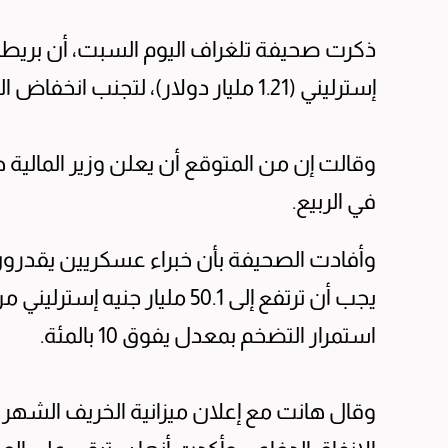
ذكرت صحيفة تلغراف اليوم السبت، أن بريطانيا
إسترليني (1.21 مليار دولار)، لتجنب انخفاض القيمة الحقيقية خلال العامين المقبلين.
وقالت إن من المتوقع أن يعلن وزير المالية 
في الربيع.
استمرار التضخم بمعدل يفوق 10 بالمئة.
وقال هانت مع إعلان ميزانية الخريف الشهر ا