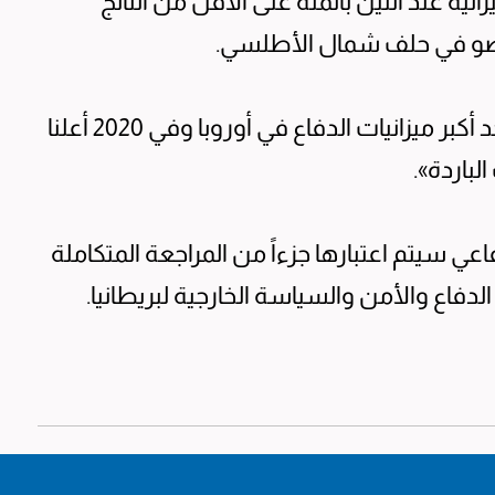
نية عند اثنين بالمئة على الأقل من الناتج
كعضو في حلف شمال الأطلسي.
وقال متحدث باسم الحكومة لرويترز «لدينا أحد أكبر ميزانيات الدفاع في أوروبا وفي 2020 أعلنا
لباردة».
عي سيتم اعتبارها جزءاً من المراجعة المتكاملة
لدفاع والأمن والسياسة الخارجية لبريطانيا.