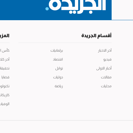
أقسام الجريدة
المزي
آخر الاخبار
برلمانيات
كأس العال
فيديو
اقتصاد
آخر كلا
أخبار الاولى
توابل
تحقيقا
مقالات
دوليات
قضايا
محليات
رياضة
تكنولوج
كاريكاتي
الوفيا
جميع الحقوق محفوظة -جريدة الجريدة
@ 2026 © Copyright