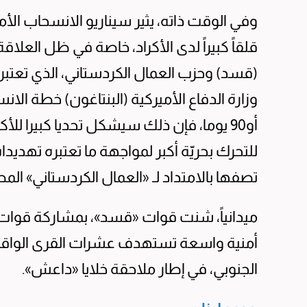
وفي الوقت ذاته، يثير سيناريو الانسحاب الأمير
قلقاً كبيراً لدى الأكراد، خاصة في ظل العلا
(قسد) وحزب العمال الكردستاني، الذي تعتبره
أو90 يوما، فإن ذلك سيشكل تحديا كبيرا للأ
للتحرك بحريّة أكبر لمواجهة ما تعتبره تهديد
تصفها بالامتداد لـ «العمال الكردستاني» الم
ميدانياً، شنت قوات «قسد»، بمشاركة قوات 
أمنية واسعة تستهدف عشرات القرى الواق
الجنوبي، في إطار ملاحقة خلايا «داعش».