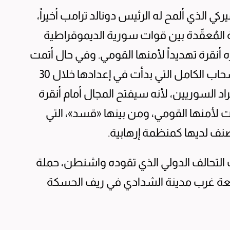
كي الذي ألمح له الرئيس دونالد ترامب أخيراً،
قة المُعقّدة بين قوات سورية الديموقراطية
 أنقرة تهديداً لأمنها القومي. وفي حال أتمت
وزارة الدفاع الأميركية (البنتاغون) خطة الانسحاب الكامل التي بدأت في إعدادها خلال 30
كراد السوريين، لأنه سيفتح المجال أمام أنقرة
ات لأمنها القومي، ومن بينها «قسد»، التي
صنف لديها كمنظمة إرهابية.
التحالف الدولي الذي تقوده واشنطن، حملة
عة غرب مدينة الشدادي في ريف الحسكة