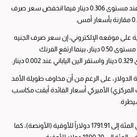
استقر سعر صرف الدولار أمام الدينار اليوم، عند مستوى 0.306 دينار فيما انخفض سعر صرف
ة على موقعه الإلكتروني، إن سعر صرف الجنيه
الإسترليني انخفض بنسبة 0.50 في المئة إلى مستوى 0.50 دينار، بينما ارتفع الفرنك
دولار، على الرغم من أن مخاوف طويلة الأمد
 المركزي) الأميركي أسعار الفائدة أبقت مكاسب
سيطرة.
وارتفع الذهب في المعاملات الفورية 0.3 في المئة إلى 1791.91 دولاراً للأوقية (الأونصة)، كما