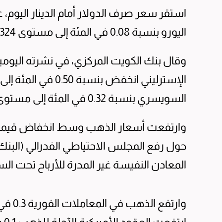
اليورو بنسبة 0.08 في المئة إلى مستوى 0.324 مقارنة بأسعار أمس.
وقال بنك الكويت المركزي، في نشرته اليومي
السويسري بنسبة 0.32 في المئة إلى مستوى 0.329 دينار واستقر الين الياباني عند 0.002 دينار.
وارتفعت أسعار الذهب وسط انخفاض قيمة ال
حول رفع المجلس الاحتياطي الفدرالي (البنك
المعادن النفيسة غير المدرة للأرباح تحت ال