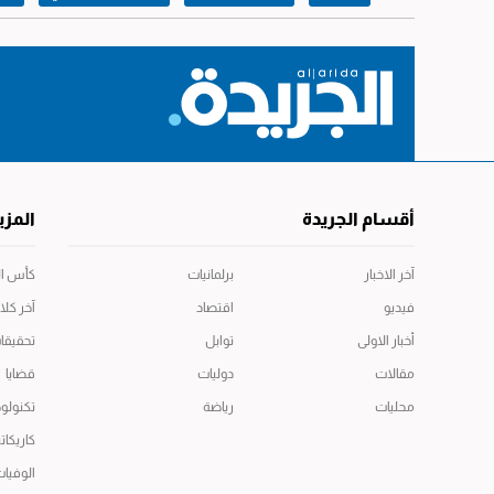
أقسام الجريدة
المزي
آخر الاخبار
برلمانيات
كأس العال
فيديو
اقتصاد
آخر كلا
أخبار الاولى
توابل
تحقيقا
مقالات
دوليات
قضايا
محليات
رياضة
تكنولوج
كاريكاتي
الوفيا