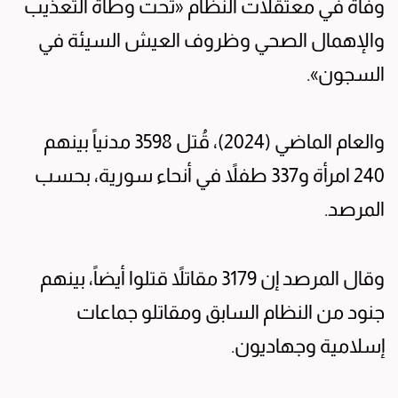
وفاة في معتقلات النظام «تحت وطأة التعذيب
والإهمال الصحي وظروف العيش السيئة في
السجون».
والعام الماضي (2024)، قُتل 3598 مدنياً بينهم
240 امرأة و337 طفلاً في أنحاء سورية، بحسب
المرصد.
وقال المرصد إن 3179 مقاتلاً قتلوا أيضاً، بينهم
جنود من النظام السابق ومقاتلو جماعات
إسلامية وجهاديون.