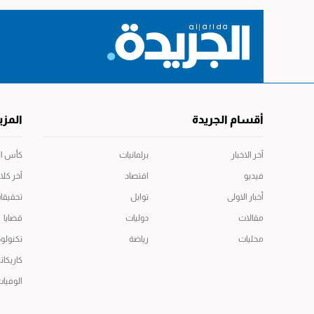
أقسام الجريدة
المزي
آخر الاخبار
برلمانيات
كأس العال
فيديو
اقتصاد
آخر كلا
أخبار الاولى
توابل
تحقيقا
مقالات
دوليات
قضايا
محليات
رياضة
تكنولوج
كاريكاتي
الوفيا