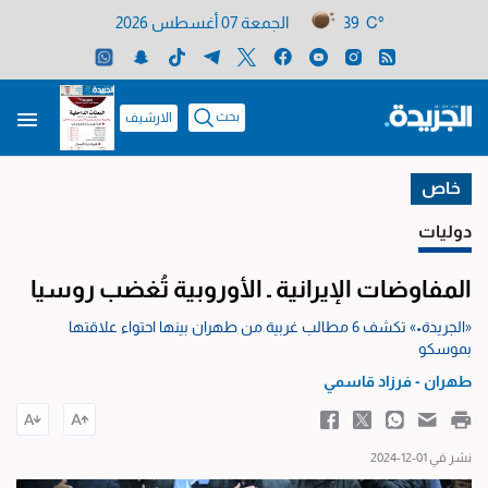
39 C°
الجمعة 07 أغسطس 2026
بحث
الارشيف
خاص
دوليات
المفاوضات الإيرانية ـ الأوروبية تُغضب روسيا
«الجريدة•» تكشف 6 مطالب غربية من طهران بينها احتواء علاقتها
بموسكو
طهران - فرزاد قاسمي
نشر في 01-12-2024