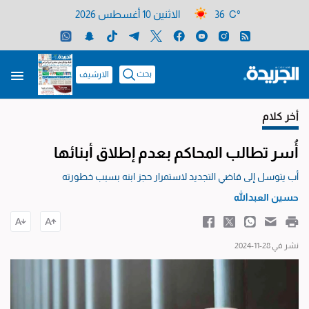
36 C°
الاثنين 10 أغسطس 2026
بحث
الارشيف
أخر كلام
أُسر تطالب المحاكم بعدم إطلاق أبنائها
أب يتوسل إلى قاضي التجديد لاستمرار حجز ابنه بسبب خطورته
حسين العبدالله
نشر في 28-11-2024