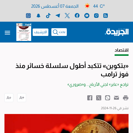
44 C°
الجمعة 07 أغسطس 2026
بحث
الارشيف
اقتصاد
«بتكوين» تتكبد أطول سلسلة خسائر منذ
فوز ترامب
تراجع «عابر» لجني الأرباح... و«ضروري»
نشر في 26-11-2024