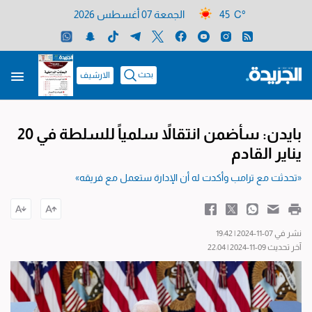
45 C°
الجمعة 07 أغسطس 2026
بحث
الارشيف
بايدن: سأضمن انتقالاً سلمياً للسلطة في 20
يناير القادم
«تحدثت مع ترامب وأكدت له أن الإدارة ستعمل مع فريقه»
نشر في 07-11-2024 | 19:42
آخر تحديث 09-11-2024 | 22:04