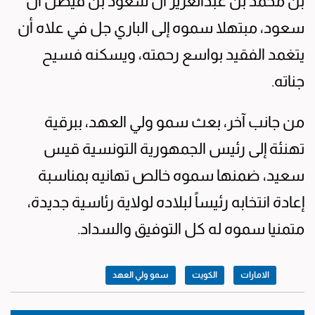
بن محمد بن عبدالعزيز آل سعود بن فيصل آل
سعود، مبتهلا سموه إلى الباري جل في علاه أن
يتغمد الفقيد بواسع رحمته، ويسكنه فسيح
جناته.
من جانب آخر، بعث سمو ولي العهد، ببرقية
تهنئة إلى رئيس الجمهورية التونسية قيس
سعيد، ضمنها سموه خالص تهانيه بمناسبة
إعادة انتخابه رئيساً لبلاده لولاية رئاسية جديدة،
متمنيا سموه له كل التوفيق والسداد.
الامارات
الكويت
سمو ولي العهد