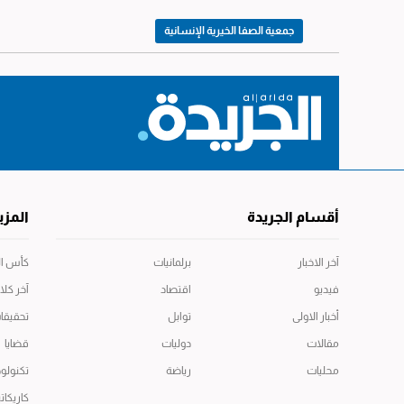
جمعية الصفا الخيرية الإنسانية
أقسام الجريدة
المزي
آخر الاخبار
برلمانيات
كأس العال
فيديو
اقتصاد
آخر كلا
أخبار الاولى
توابل
تحقيقا
مقالات
دوليات
قضايا
محليات
رياضة
تكنولوج
كاريكاتي