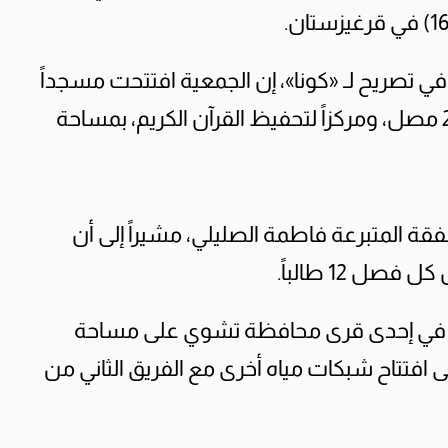
ي تصريح لـ «كونا»، إن الجمعية افتتحت مسجداً
في القرية بمساحة 144 متراً مربعاً، ليخدم 200 مصل، ومركزاً لتحفيظ القرآن الكريم، بمساحة
فقة المتبرعة فاطمة الصليلي، مشيراً إلى أن
ل 12 طالباً.
اه في إحدى قرى محافظة تشوي على مساحة
مستفيد، إضافة إلى افتتاح شبكات مياه أخرى مع الفريق الثاني من