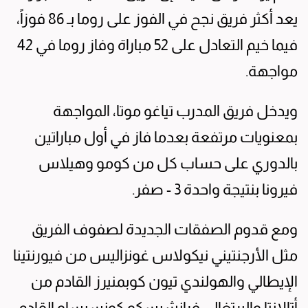
يعد أكثر فريق نجح في الفوز على روما بـ 86 فوزاً،
فيما خيم التعادل على 52 مباراة وفاز روما في 42
مواجهة.
ويدخل فريق المدرب تياغو موتا، المواجهة
بمعنويات مرتفعة بعدما فاز في أول مباراتين
بالدوري على حساب كل من كومو وهيلاس
فيرونا بنتيجة واحدة 3 - صفر.
ومع قدوم الصفقات الجديدة لصفوف الفريق
مثل الأرجنتيني نيكولاس غونزاليس من فيورنتينا
الإيطالي والهولندي تيون كوبمنيرز القادم من
أتالانتا والبرتغالي فرانشيسكو كونسيساو القادم