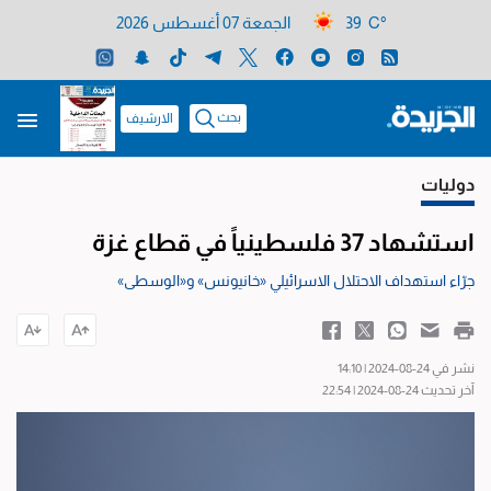
39 C°
الجمعة 07 أغسطس 2026
بحث
الارشيف
دوليات
استشهاد 37 فلسطينياً في قطاع غزة
جرّاء استهداف الاحتلال الاسرائيلي «خانيونس» و«الوسطى»
نشر في 24-08-2024 | 14:10
آخر تحديث 24-08-2024 | 22:54