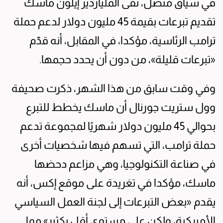
في سياق متصل، نفى الملياردير إيلون ماسك
تقديم تبرعات بقيمة 45 مليون دولار لدعم حملة
ترامب الرئاسية، مؤكدا، في المقابل، أنه قدّم
«تبرعات قليلة»، من دون أن يحدد حجمها.
وفي وقت سابق من هذا الشهر، ذكرت صحيفة
وول ستريت جورنال أن ماسك يخطط للتبرع
بحوالي 45 مليون دولار شهريًا لمجموعة تدعم
حملة ترامب، التي تسهم فيها شخصيات أخرى
في صناعة التكنولوجيا، وهي مزاعم دحضها
ماسك، مؤكدا في تغريدة على موقع إكس، أنه
يقدم «بعض التبرعات إلى لجنة العمل السياسي
الأميركية، ولكن على مستوى أقل بكثير» مما