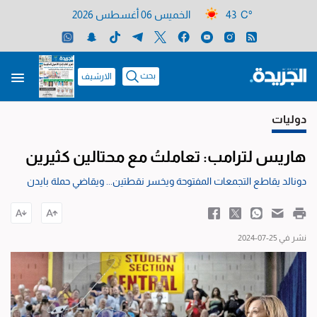
43 C°
الخميس 06 أغسطس 2026
بحث
الارشيف
دوليات
هاريس لترامب: تعاملتُ مع محتالين كثيرين
دونالد يقاطع التجمعات المفتوحة ويخسر نقطتين... ويقاضي حملة بايدن
نشر في 25-07-2024