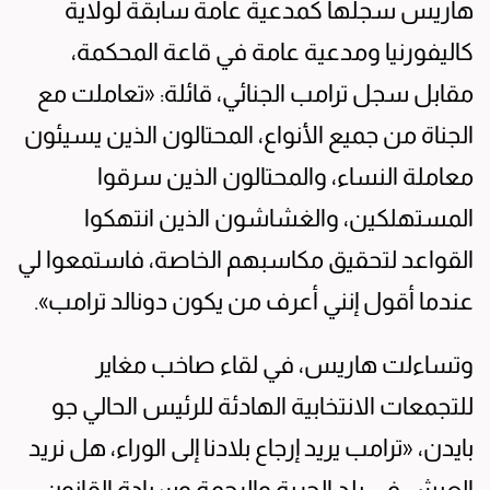
هاريس سجلّها كمدعية عامة سابقة لولاية
كاليفورنيا ومدعية عامة في قاعة المحكمة،
مقابل سجل ترامب الجنائي، قائلة: «تعاملت مع
الجناة من جميع الأنواع، المحتالون الذين يسيئون
معاملة النساء، والمحتالون الذين سرقوا
المستهلكين، والغشاشون الذين انتهكوا
القواعد لتحقيق مكاسبهم الخاصة، فاستمعوا لي
عندما أقول إنني أعرف من يكون دونالد ترامب».
وتساءلت هاريس، في لقاء صاخب مغاير
للتجمعات الانتخابية الهادئة للرئيس الحالي جو
بايدن، «ترامب يريد إرجاع بلادنا إلى الوراء، هل نريد
العيش في بلد الحرية والرحمة وسيادة القانون،