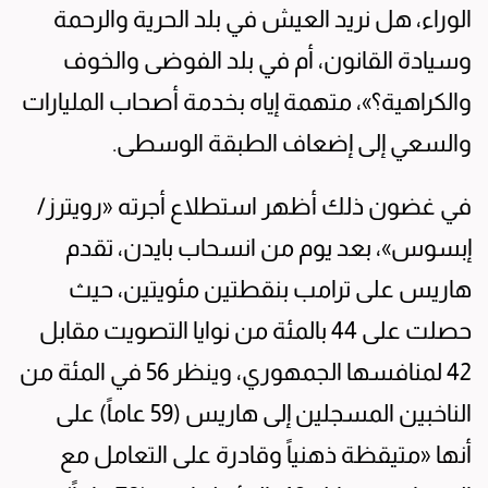
الوراء، هل نريد العيش في بلد الحرية والرحمة
وسيادة القانون، أم في بلد الفوضى والخوف
والكراهية؟»، متهمة إياه بخدمة أصحاب المليارات
والسعي إلى إضعاف الطبقة الوسطى.
في غضون ذلك أظهر استطلاع أجرته «رويترز/
إبسوس»، بعد يوم من انسحاب بايدن، تقدم
هاريس على ترامب بنقطتين مئويتين، حيث
حصلت على 44 بالمئة من نوايا التصويت مقابل
42 لمنافسها الجمهوري، وينظر 56 في المئة من
الناخبين المسجلين إلى هاريس (59 عاماً) على
أنها «متيقظة ذهنياً وقادرة على التعامل مع