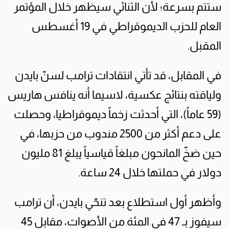
ستتم بسرعة؛ لأن الثنائي سيظهر خلال المؤتمر
العام للحزب الديموقراطي في 19 أغسطس
المقبل.
في المقابل، قد تأتي انتقادات ترامب لسنّ بايدن
ولياقته بنتائج عكسية، لاسيما أنه ينافس هاريس
(59 عاماً)، التي أحدثت زخماً ديموقراطيا، وحصلت
على دعم أكثر من 2500 مندوب من حزبها، في
حين ضخّ المانحون مبلغاً قياسياً يبلغ 81 مليون
دولار في حملتها خلال 24 ساعة.
وأظهر أول استطلاع بعد تنحّي بايدن، أن ترامب
سيفوز بـ 47 في المئة من الأصوات، مقابل 45