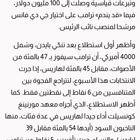
وتبرعات قياسية وصلت إلى 100 مليون دولار،
فيما «قد يندم» ترامب على اختيار جي دي فانس
مرشحا لمنصب نائب الرئيس.
وأظهر أول استطلاع بعد تنحّي بايدن، وشمل
4000 أميركي، أن ترامب سيفوز بـ 47 بالمئة من
الأصوات، مقابل 45 بالمئة لهاريس، إذا جرت
الانتخابات هذا الأسبوع، لتتراجع الفجوة بين
المتنافسين من 6 نقاط إلى نقطتين فقط. كما
أظهر الاستطلاع، الذي أجراه معهد مورنينغ
كونسيلت أداء جيدا لهاريس في عدة فئات، منها
الناخبون السود (أيدها 54 بالمئة مقابل 39
لبايدن)، والنساء، حيث تأخرت بـ 5 نقاط عن ترامب،