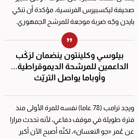
صحيفة ليكسبيرس الفرنسية، مؤكدة أن تنحّي
بايدن وجّه ضربة موجعة للمرشح الجمهوري.
بيلوسي وكلينتون ينضمان لرَكْب
الداعمين للمرشحة الديموقراطية...
وأوباما يواصل التريّث
ويجد ترامب (78 عاما) نفسه للمرة الأولى منذ
فترة طويلة في موقف دفاعي، لأنه تحدث مرارا
عن عُمر «جو النعسان»، لكنّه أصبح الآن أكبر