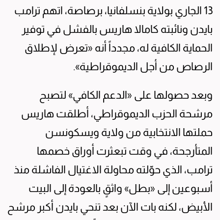
13 الجاري بولاية بنسلفانيا، برصاصة، اتهم ترامب
بايدن ونائبته كامالا هاريس بالفشل في توفير
الحماية الكافية له، مجدداً أنه «تعرض لإطلاق
الرصاص من أجل الديموقراطية».
وبعد حصولها على «الدعم الكافي» لتصبح
مرشحة الحزب الديموقراطي، أطلقت هاريس
حملتها الانتخابية من ولاية ويسكونسن
المتأرجحة، في وقت تبعثرت أوراق خصمها
ترامب، الذي حوّلته محاولة الاغتيال الفاشلة منذ
أسبوعين إلى «بطل» واثقٍ بالعودة إلى البيت
الأبيض، لكنه بات الآن بعد تنحي بايدن أكبر مرشح