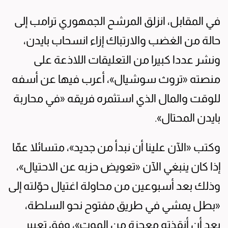
في المقابل، انزلق المرشح الجمهوري ترامب إلى
حالة من الغضب والارتباك إزاء انسحاب بايدن،
ونشر عددا كبيرا من التعليقات اللاذعة على
منصته «تروث سوشيال»، أعرب فيها عن أسفه
للوقت والمال الذي استثمره فريقه «في محاربة
بايدن المحتال».
وكتب «الآن علينا أن نبدأ من جديد»، متسائلا عمّا
إذا كان ينبغي الآن «تعويض حزبه عن الاحتيال»،
وذلك بعد أسبوعين من محاولة اغتيال حوّلته إلى
«بطل يمشي في طريق مفتوح نحو السلطة،
بعد أن أنقذته معجزة من الموت»، وفق تعبير