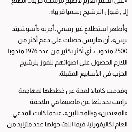
«على الدعم اللازم لأصبح مرشحة حزبنا... أتطلع
إلى قبول الترشيح رسميا قريبا».
وأظهر استطلاع غير رسمي، أجرته «أسوشيتد
برس»، أن هاريس حصلت على دعم أكثر من
2500 مندوب، أي أكثر بكثير من عدد 1976 مندوبا
اللازم الحصول على أصواتهم للفوز بترشيح
الحزب في الأسابيع المقبلة.
وقدمت كامالا لمحة عن خططها لمهاجمة
ترامب بحديثها عن ماضيها في ملاحقة
«المعتدين» و»المحتالين»، عندما كانت المدعي
العام لكاليفورنيا، فيما التفّ حولها عدد متزايد من