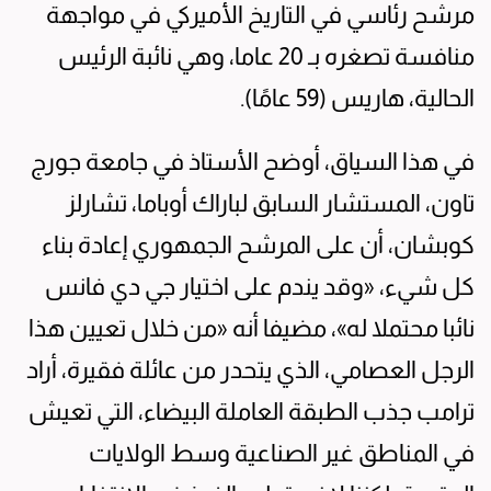
مرشح رئاسي في التاريخ الأميركي في مواجهة
منافسة تصغره بـ 20 عاما، وهي نائبة الرئيس
الحالية، هاريس (59 عامًا).
في هذا السياق، أوضح الأستاذ في جامعة جورج
تاون، المستشار السابق لباراك أوباما، تشارلز
كوبشان، أن على المرشح الجمهوري إعادة بناء
كل شيء، «وقد يندم على اختيار جي دي فانس
نائبا محتملا له»، مضيفا أنه «من خلال تعيين هذا
الرجل العصامي، الذي يتحدر من عائلة فقيرة، أراد
ترامب جذب الطبقة العاملة البيضاء، التي تعيش
في المناطق غير الصناعية وسط الولايات