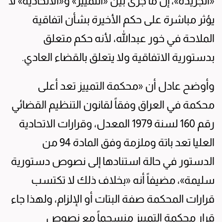
«الجريدة»، إن ما جرى بين «التمييز» و«الاتحادية» لا
يؤثر مباشرة على حكم الأخيرة بشأن اتفاقية
الملاحة في خور عبدالله، لأنه حكم متعلق
بدستورية الاتفاقية ولا يتعلق بالقضاء العادي.
وأوضح عادل أن «محكمة التمييز تعد أعلى
محكمة في العراق وفقاً لقانون التنظيم القضائي
رقم 160 لسنة 1979 المعدل، وقرارات الاتحادية
العليا تعد باتة وملزمة وفق المادة 94 من
الدستور في حالة استنادها إلى نصوص دستورية
سليمة»، مضيفاً أنه «بخلاف ذلك لا تكتسب
قرارات المحكمة صفة البتات أو الإلزام، ولهذا جاء
قرار محكمة التمييز منسجماً مع نصوص