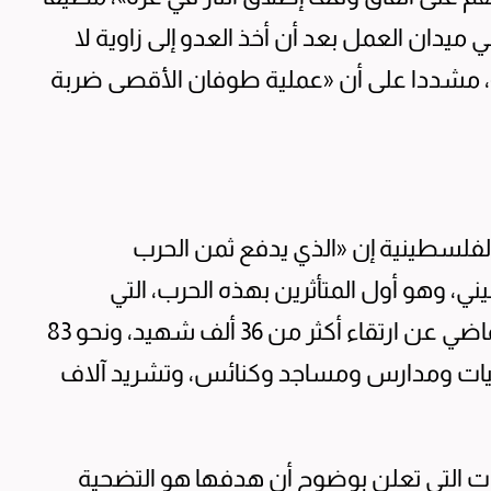
يدان العمل بعد أن أخذ العدو إلى زاوية لا
ع»، مشددا على أن «عملية طوفان الأقصى ضربة
 الفلسطينية إن «الذي يدفع ثمن الحرب
ي، وهو أول المتأثرين بهذه الحرب، التي
تستبيح دماءه، والتي أسفرت منذ 7 أكتوبر الماضي عن ارتقاء أكثر من 36 ألف شهيد، ونحو 83
شفيات ومدارس ومساجد وكنائس، وتشريد آلاف
ات التي تعلن بوضوح أن هدفها هو التضحية