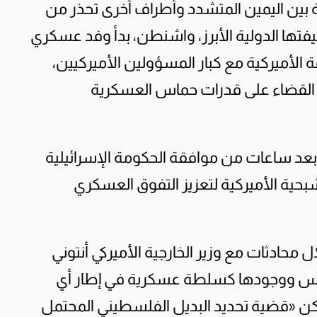
ة بين اليمين المتشدد وأطراف أخرى تحذر من
ليفتها الدولية الأبرز، واشنطن، بدأ وفد عسكري
الأميركية مع كبار المسؤولين الأميركيين،
ات القضاء على قدرات حماس العسكرية
بعد ساعات من موافقة الحكومة الإسرائيلية
ء سرب جديد من مقاتلات «F35» الشبحية الأميركية لتعزيز التفوق العسكري
ل محادثات مع وزير الخارجية الأميركي أنتوني
حماس ووجودها كسلطة عسكرية في إطار أي
نكن «قضية تحديد البديل الفلسطيني المحتمل