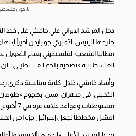
نازحون فلسطيني
دخل المرشد الإيراني علي خامنئي على خط ال
طرحها الرئيس الأميركي جو بايدن أخيراً لإنه
مطالبا الشعب الفلسطيني بعدم التعويل على
الفلسطينية «تضحية بالدم الفلسطيني... لن
وأشاد خامنئي، خلال كلمة بمناسبة ذكرى رح
الخميني، في طهران أمس، بهجوم «طوفان 
مستوطنات وق
أفشل مخططاً لجعل إسرائيل جزءا من المنط
ودعا المرشد الأعلى «الجميع بألا يعقدوا آما