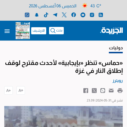
43 C°
الخميس 06 أغسطس 2026
بحث
الارشيف
دوليات
«حماس» تنظر «بإيجابية» لأحدث مقترح لوقف
إطلاق النار في غزة
رويترز
نشر في 31-05-2024 | 23:39