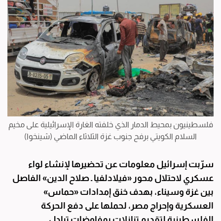
فلسطينيون بمحيط الدمار الذي خلفته الغارة الإسرائيلية على مخيم
السلام الكويتي برفح جنوب غزة الثلاثاء الماضي (شينخوا)
سرّبت إسرائيل معلومات عن تحضيرها لإنشاء لواء
عسكري لاحتلال محور «فيلادلفيا ـ صلاح الدين» الفاصل
بين غزة وسيناء، بهدف خنق إمدادات «حماس»
العسكرية وإحراج مصر، لحملها على دفع الحركة
الفلسطينية لتقديم تنازلات بمفاوضات تبادل