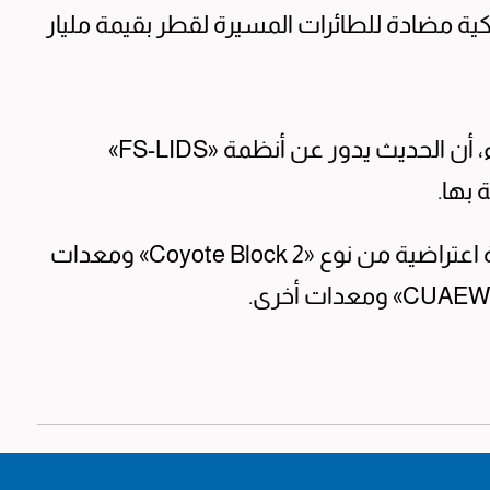
ة مضادة للطائرات المسيرة لقطر بقيمة مليار
وأشارت الوكالة في بيان، ليل الثلاثاء ـ الأربعاء، أن الحديث يدور عن أنظمة «FS-LIDS»
 بها.
وستشمل صفقة التسلح 200 طائرة مسيرة اعتراضية من نوع «Coyote Block 2» ومعدات