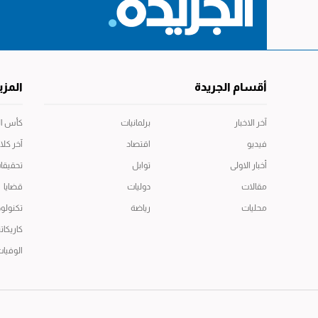
أقسام الجريدة
المزي
آخر الاخبار
برلمانيات
كأس العال
فيديو
اقتصاد
آخر كلا
أخبار الاولى
توابل
تحقيقا
مقالات
دوليات
قضايا
محليات
رياضة
تكنولوج
كاريكاتي
الوفيا
جميع الحقوق محفوظة -جريدة الجريدة
@ 2026 © Copyright