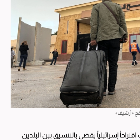
فح «أرشيف»
احاً إسرائيلياً يقضي بالتنسيق بين البلدين