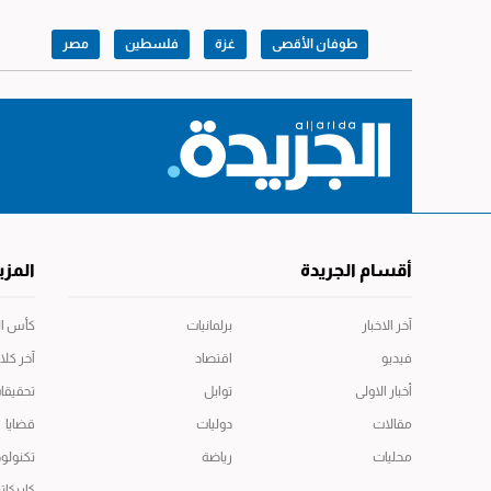
طوفان الأقصى
غزة
فلسطين
مصر
أقسام الجريدة
المزي
آخر الاخبار
برلمانيات
كأس العال
فيديو
اقتصاد
آخر كلا
أخبار الاولى
توابل
تحقيقا
مقالات
دوليات
قضايا
محليات
رياضة
تكنولوج
كاريكاتي