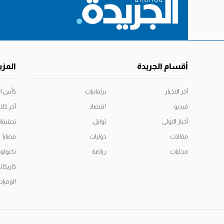
أقسام الجريدة
المزي
آخر الاخبار
برلمانيات
كأس العال
فيديو
اقتصاد
آخر كلا
أخبار الاولى
توابل
تحقيقا
مقالات
دوليات
قضايا
محليات
رياضة
تكنولوج
كاريكاتي
الوفيا
جميع الحقوق محفوظة -جريدة الجريدة
@ 2026 © Copyright