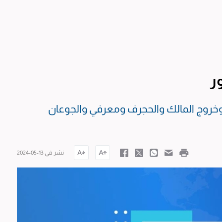
ر
وخروج المالك والحجرف ومعرفي والجوعان
نشر في 13-05-2024