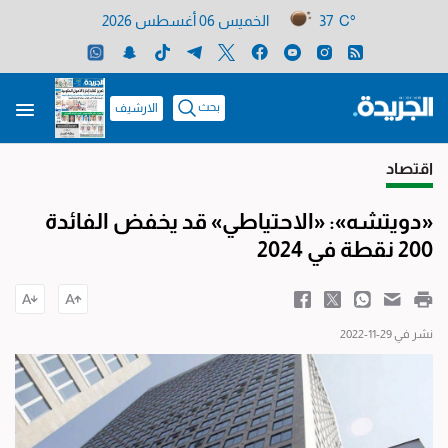
37 C°
الخميس 06 أغسطس 2026
بحث
الارشيف
اقتصاد
«دويتشه»: «الاحتياطي» قد يخفض الفائدة
200 نقطة في 2024
نشر في 29-11-2022