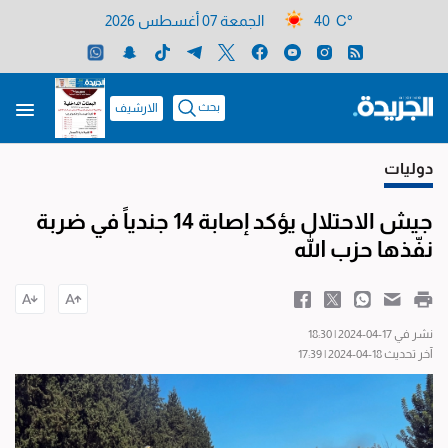
40 C°
الجمعة 07 أغسطس 2026
بحث
الارشيف
دوليات
جيش الاحتلال يؤكد إصابة 14 جندياً في ضربة
نفّذها حزب الله
نشر في 17-04-2024 | 18:30
آخر تحديث 18-04-2024 | 17:39