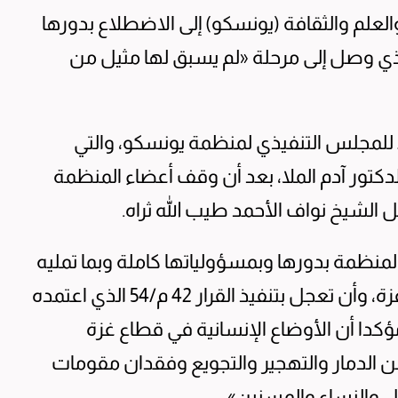
لعلم والثقافة (يونسكو) إلى الاضطلاع بدورها
لذي وصل إلى مرحلة «لم يسبق لها مثيل من
جاء ذلك في كلمة الكويت خلال الدورة الـ219 للمجلس التنفيذي لمنظمة يونسكو، والتي
لدكتور آدم الملا، بعد أن وقف أعضاء المنظمة
ل الشيخ نواف الأحمد طيب الله ثراه.
المنظمة بدورها وبمسؤولياتها كاملة وبما تمليه
عليها مهمتها التأسيسية تجاه كارثة قطاع غزة، وأن تعجل بتنفيذ القرار 42 م/54 الذي اعتمده
مؤكدا أن الأوضاع الإنسانية في قطاع غزة
ن الدمار والتهجير والتجويع وفقدان مقومات
ل والنساء والمسنين».