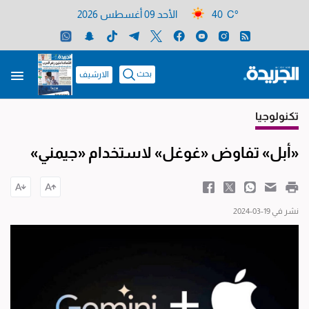
40 C°
الأحد 09 أغسطس 2026
بحث
الارشيف
تكنولوجيا
«أبل» تفاوض «غوغل» لاستخدام «جيمني»
نشر في 19-03-2024