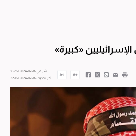
لإسرائيليين «كبيرة»
نشر في 16-02-2024 | 18:26
آخر تحديث 16-02-2024 | 22:16