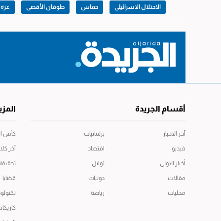
الاحتلال الاسرائيلي
حماس
طوفان الأقصى
غزة
أقسام الجريدة
المزي
آخر الاخبار
برلمانيات
كأس العال
فيديو
اقتصاد
آخر كلا
أخبار الاولى
توابل
تحقيقا
مقالات
دوليات
قضايا
محليات
رياضة
تكنولوج
كاريكاتي