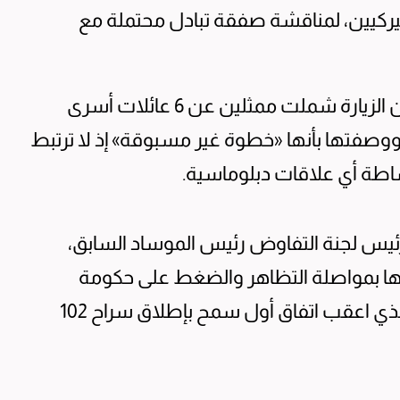
يركيين، لمناقشة صفقة تبادل محتملة مع
وذكرت هيئة البث الإسرائيلية، ليل السبت، أن الزيارة شملت ممثلين عن 6 عائلات أسرى
وصفتها بأنها «خطوة غير مسبوقة» إذ لا ترتبط
ساطة أي علاقات دبلوماسية.
ئيس لجنة التفاوض رئيس الموساد السابق،
ها بمواصلة التظاهر والضغط على حكومة
نتنياهو لإبرام صفقة تبادل في ظل الجمود الذي اعقب اتفاق أول سمح بإطلاق سراح 102