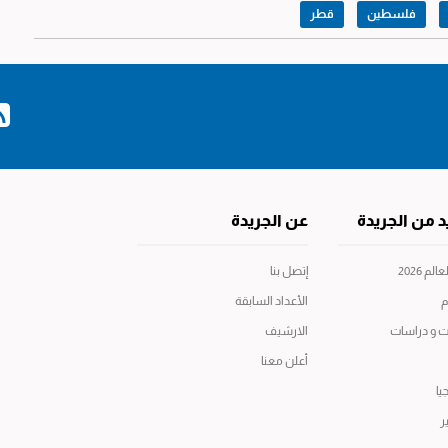
فلسطين
قطر
د من الجريدة
عن الجريدة
م 2026
إتصل بنا
م
الأعداد السابقة
ت و دراسات
الارشيف
أعلن معنا
يا
ر