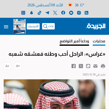
36 C°
الأحد 09 أغسطس 2026
بحث
الارشيف
محليات
وداعاً أمير التواضع
«غراس»: الراحل أحب وطنه فعشقه شعبه
نشر في 19-12-2023