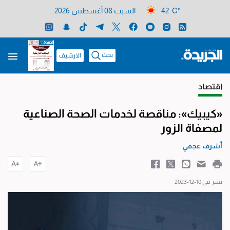
42 C°
السبت 08 أغسطس 2026
بحث
الارشيف
اقتصاد
«كيبيك»: مناقصة لخدمات الصحة الصناعية
لمصفاة الزور
أشرف عجمي
نشر في 10-12-2023