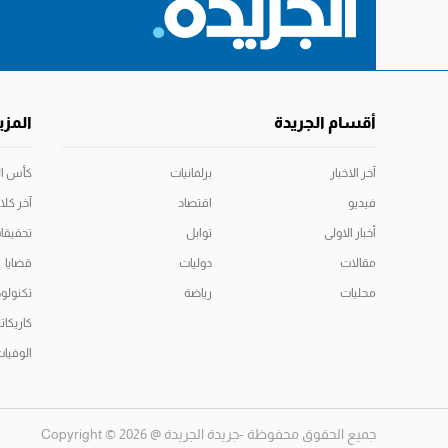
أقسام الجريدة
المزي
آخر الاخبار
برلمانيات
كأس العال
فيديو
اقتصاد
آخر كلا
أخبار الاولى
توابل
تحقيقا
مقالات
دوليات
قضايا
محليات
رياضة
تكنولوج
كاريكاتي
الوفيا
جميع الحقوق محفوظة -جريدة الجريدة
@ 2026 © Copyright