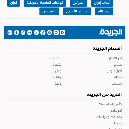
أحداث إيران
اسرائيل
الولايات المتحدة الأمريكية
ايران
حزب الله
طوفان الأقصى
فلسطين
أقسام الجريدة
آخر الاخبار
برلمانيات
فيديو
اقتصاد
أخبار الاولى
توابل
مقالات
دوليات
محليات
رياضة
المزيد من الجريدة
كأس العالم 2026
آخر كلام
تحقيقات و دراسات
قضايا