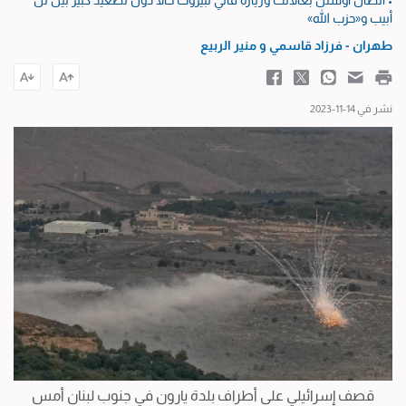
• اتصال أوستن بغالانت وزيارة قآني لبيروت حالا دون تصعيد كبير بين تل
أبيب و«حزب الله»
طهران - فرزاد قاسمي
و
منير الربيع
نشر في 14-11-2023
قصف إسرائيلي على أطراف بلدة يارون في جنوب لبنان أمس