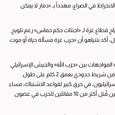
لانخراط في الصراع، مهدداً بـ «دمار لا يمكن
ح قطاع غزة لـ «اجتثاث حكم حماس» رغم تلويح
، أكد نتنياهو أن «حرب غزة مسألة حياة أو موت
المواجهات بين «حزب الله» والجيش الإسرائيلي
في جنوب لبنان، وتمددت ساحة الاشتباكات من شريط حدودي بعمق 2 كلم على طول
استهدف الإسرائيليون، في خرق كبير لقواعد الاشتباك، مساء
أمس الأول، مناطق في عمق الجنوب، في حين قُتل أكثر من 10 مقاتلين للحزب في غضون