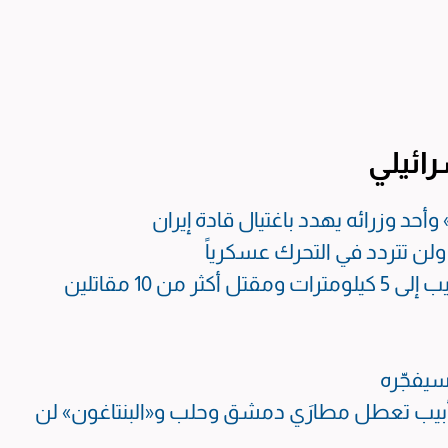
ائيلي
وأحد وزرائه يهدد باغتيال قادة إيران
لن تتردد في التحرك عسكرياً
• اتساع ساحة الاشتباك بين «حزب الله» وتل أبيب إلى 5 كيلومترات ومقتل أكثر من 10 مقاتلين
سيفجّره
ل أبيب تعطل مطارَي دمشق وحلب و«البنتاغون» لن