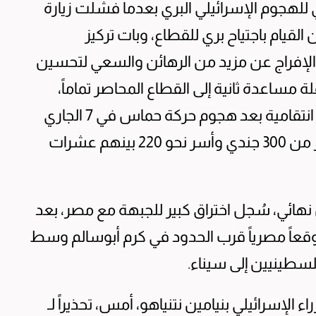
 للهجوم الإسرائيلي البري بعدما فشلت زيارة
القيام باجتياح بري للقطاع، وبات تركيز
الإفراج عن مزيد من الرهائن والسعي لتحسين
مساعدة ثانية إلى القطاع المحاصر تماماً،
والذي يتعرض لحملة جوية إسرائيلية وحشية انتقامية بعد هجوم حركة حماس في 7 الجاري
الذي أدى إلى مقتل 1400 إسرائيلي بينهم أكثر من 300 جندي وأسر نحو 220 بينهم عشرات
هائي، سُجل اختراق كبير للجبهة مع مصر، بعد
وقعاً مصرياً قرب الحدود في كرم أبوسالم وسط
سطينيين إلى سيناء.
الإسرائيلي بنيامين نتنياهو، أمس، تحذيراً لـ