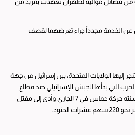
من فصائل موالية لطهران تعهّدت بمزيد من
ن الخدمة مجدداً جراء تعرضهما لقصف
ر إليها الولايات المتحدة، بين إسرائيل من جهة
الحرب التي بدأها الجيش الإسرائيلي ضد قطاع
غزة منذ 16 يوماً، بعد الهجوم المباغت الذي شنته حركة حماس في 7 الجاري وأدى إلى مقتل