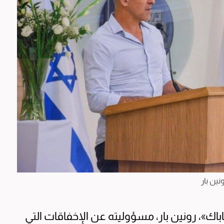
نين بار
باك»، رونين بار، مسؤوليته عن الإخفاقات التي