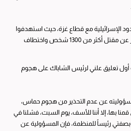
 الإسرائيلية مع قطاع غزة، حيث استهدفوا
بلدات وقواعد عسكرية وحفل فني، ما أسفر عن مقتل أكثر من 1300 شخص واختطاف
أول تعليق علني لرئيس الشاباك على هجوم
مسؤوليته عن عدم التحذير من هجوم حماس،
نا بها، إلا أننا للأسف، يوم السبت، فشلنا في
 وبصفتي رئيساً للمنظمة، فإن المسؤولية عن