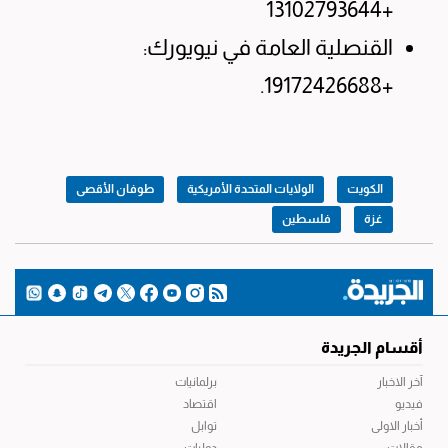
+13102793644
القنصلية العامة في نيويورك:
+19172426688.
الكويت
الولايات المتحدة الأمريكية
طوفان الأقصى
غزة
فلسطين
أقسام الجريدة
آخر الاخبار
برلمانيات
فيديو
اقتصاد
أخبار الاولى
توابل